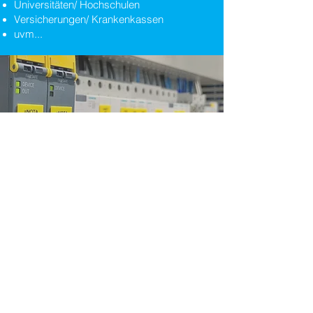
Universitäten/ Hochschulen
Versicherungen/ Krankenkassen
uvm...
Anschrift: Klusriede 24, 30851
Hannover-Langenhagen
© 2022 ST-Prüfservice Hannover
GmbH
E-Mail: info@st-pruefservice-
hannover.de