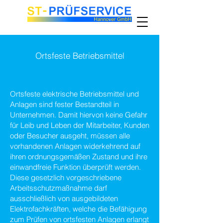
Ortsfeste Betriebsmittel
Ortsfeste elektrische Betriebsmittel und
Anlagen sind fester Bestandteil in
Unternehmen. Damit hiervon keine Gefahr
für Leib und Leben der Mitarbeiter, Kunden
oder Besucher ausgeht, müssen alle
vorhandenen Anlagen widerkehrend auf
ihren ordnungsgemäßen Zustand und ihre
einwandfreie Funktion überprüft werden.
Diese gesetzlich vorgeschriebene
Arbeitsschutzmaßnahme darf
ausschließlich von ausgebildeten
Elektrofachkräften, welche die Befähigung
zum Prüfen von ortsfesten Anlagen erlangt