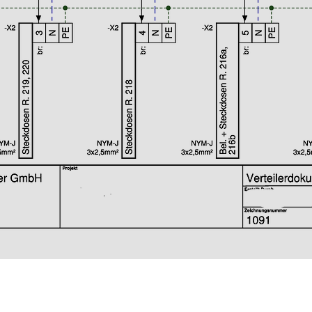
ail: info@st-pruefservice-hannover.de
Tel.: +49