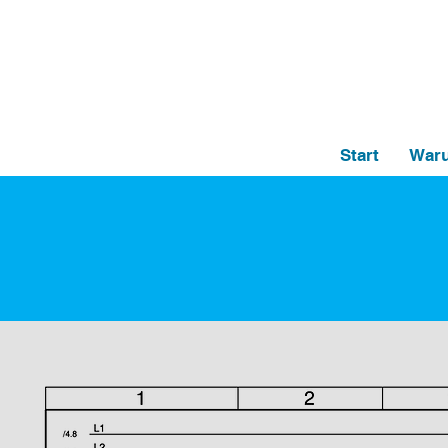
Start
Waru