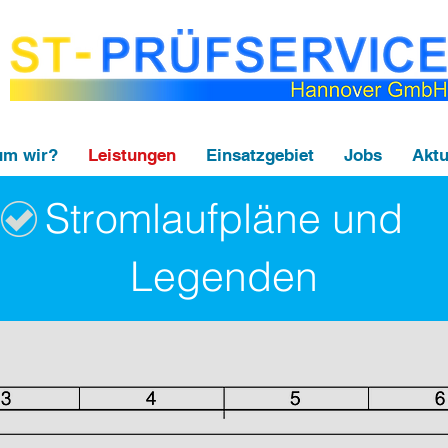
m wir?
Leistungen
Einsatzgebiet
Jobs
Aktu
Stromlaufpläne und
Legenden